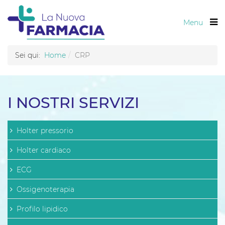
Menu
Sei qui:
Home
CRP
I NOSTRI SERVIZI
Holter pressorio
Holter cardiaco
ECG
Ossigenoterapia
Profilo lipidico