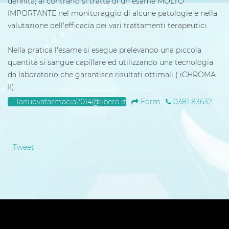
definita; al contrario si tratta di un esame MOLTO
IMPORTANTE nel monitoraggio di alcune patologie e nella
valutazione dell'efficacia dei vari trattamenti terapeutici.
Nella pratica l'esame si esegue prelevando una piccola
quantità si sangue capillare ed utilizzando una tecnologia
da laboratorio che garantisce risultati ottimali ( iCHROMA
II).
lanuovafarmacia2014@libero.it
Form
0381 83632
Tweet