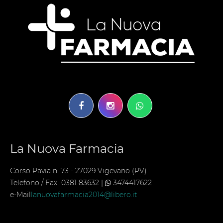
La Nuova Farmacia
Corso Pavia n. 73 - 27029 Vigevano (PV)
Telefono / Fax 0381 83632 |
3474417622
e-Mail
lanuovafarmacia2014@libero.it