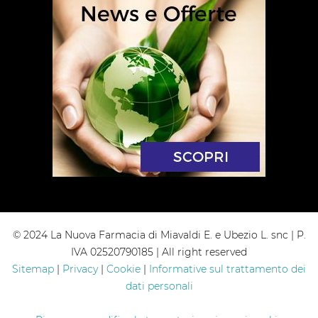
© 2024 La Nuova Farmacia di Miavaldi E. e Ubezio L. snc | P.
IVA 02520790185 | All right reserved
Sitemap
|
Privacy
|
Cookie
|
Informative sul trattamento dei
dati personali