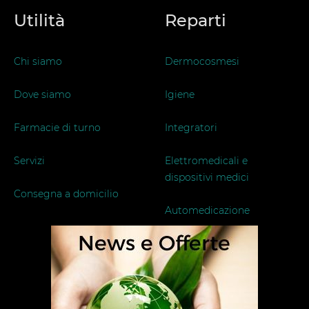
Utilità
Reparti
Chi siamo
Dermocosmesi
Dove siamo
Igiene
Farmacie di turno
Integratori
Servizi
Elettromedicali e
dispositivi medici
Consegna a domicilio
Automedicazione