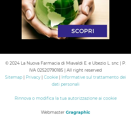
© 2024 La Nuova Farmacia di Miavaldi E. e Ubezio L. snc | P.
IVA 02520790185 | All right reserved
Sitemap
|
Privacy
|
Cookie
|
Informative sul trattamento dei
dati personali
Rinnova o modifica la tua autorizzazione ai cookie
Webmaster
Gragraphic