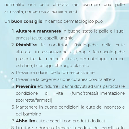
normalità una pelle alterata (ad esempio una pelle
arrossata, couperosica, acneica, ecc).
Un
buon consiglio
in campo dermatologico può...:
Aiutare a mantenere
in buono stato la pelle e i suoi
annessi (cute, capelli, unghie)
Ristabilire
le condizioni fisiologiche della cute
alterata, in associazione a terapie farmacologiche
prescritte da medico di base, dermatologo, medico
estetico, tricologo, chirurgo plastico.
Prevenire i danni della foto-esposizione
Prevenire la degenerazione cutanea dovuta all’età
Prevenire
e/o ridurre i danni dovuti ad una particolare
condizione di vita (fumo/stress/alimentazione
scorretta/farmaci)
Mantenere in buone condizioni la cute del neonato e
del bambino
Abbellire
cute e capelli con prodotti dedicati
Limitare, ridurre o frenare la caduta dei capelli o lo