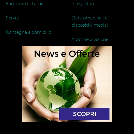
Farmacie di turno
Integratori
Servizi
Elettromedicali e
dispositivi medici
Consegna a domicilio
Automedicazione